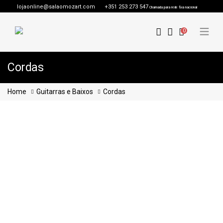
lojaonline@salaomozart.com
+351 253 273 547
Chamada para rede fixa nacional
0
Cordas
Home
Guitarras e Baixos
Cordas