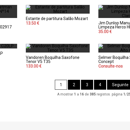
Estante de partitura Salão Mozart
Jim Dunlop Manu
13.50 €
202917
Limpeza Herco H
35.00 €
LP
Vandoren Boquilha Saxofone
Selmer Boquilha
Tenor V5 T35
Concept
133.00 €
Consulte-nos
1
2
3
4
Seguinte
A mostrar
1
a
16
de
385
registos. página
1
/
2