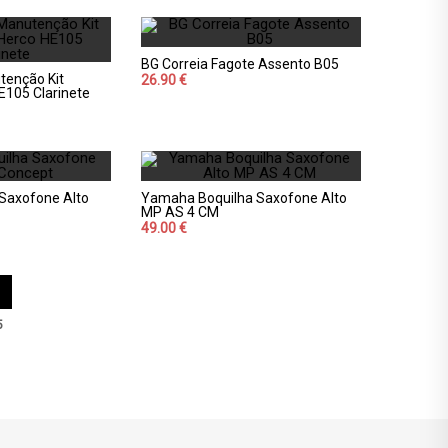
BG Correia Fagote Assento B05
tenção Kit
26.90 €
E105 Clarinete
 Saxofone Alto
Yamaha Boquilha Saxofone Alto
MP AS 4 CM
49.00 €
5