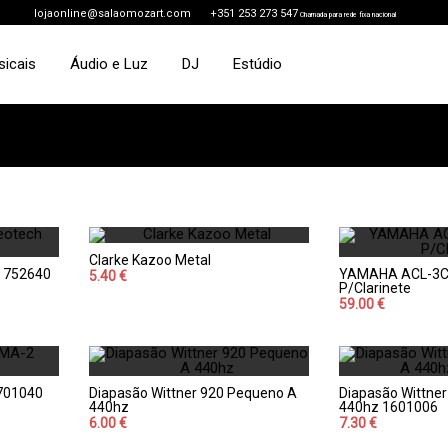
lojaonline@salaomozart.com
+351 253 273 547
Chamada para rede fixa nacional
sicais
Áudio e Luz
DJ
Estúdio
Clarke Kazoo Metal
h 752640
YAMAHA ACL-3C 
5.40 €
P/Clarinete
59.00 €
701040
Diapasão Wittner 920 Pequeno A
Diapasão Wittne
440hz
440hz 1601006
6.00 €
7.30 €