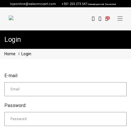
lojaonline@salaomozart.com
+351 253 273 547
Chamada para rede fixa nacional
0
Login
Home
Login
E-mail:
Password: