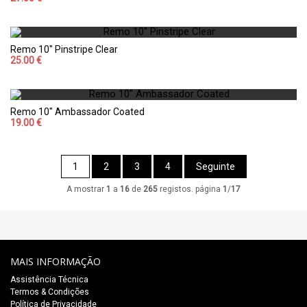
Remo 10" Pinstripe Clear
25.00 €
Remo 10" Ambassador Coated
19.00 €
1
2
3
4
Seguinte
A mostrar
1
a
16
de
265
registos. página
1
/
17
MAIS INFORMAÇÃO
Assistência Técnica
Termos & Condições
Política de Privacidade