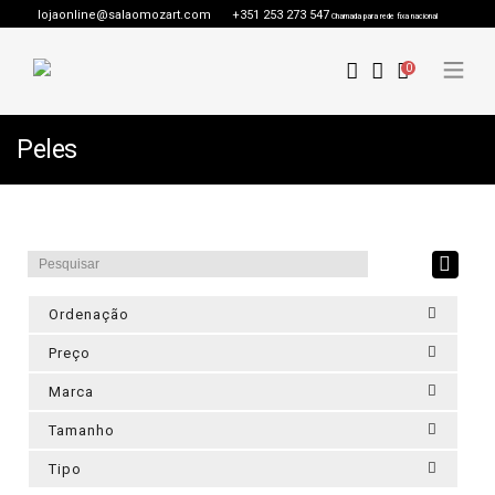
lojaonline@salaomozart.com
+351 253 273 547
Chamada para rede fixa nacional
0
Peles
Ordenação
Preço
Marca
Tamanho
Tipo