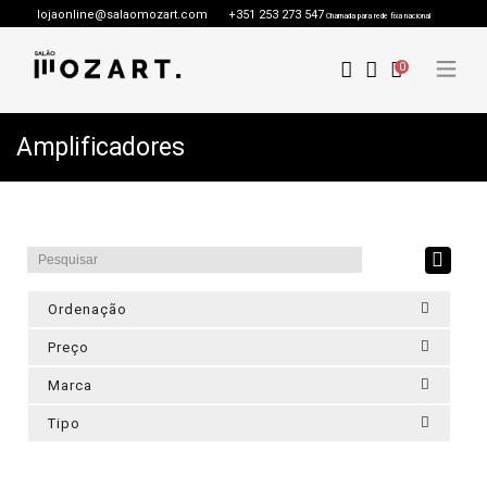
lojaonline@salaomozart.com
+351 253 273 547
Chamada para rede fixa nacional
0
Amplificadores
Ordenação
Preço
Marca
Tipo