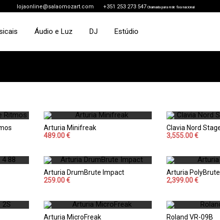
lojaonline@salaomozart.com
+351 253 273 547
Chamada para rede fixa nacional
sicais
Áudio e Luz
DJ
Estúdio
tmos
Arturia Minifreak
Clavia Nord Sta
489.00 €
3,555.00 €
Arturia DrumBrute Impact
Arturia PolyBrute
259.00 €
2,399.00 €
Arturia MicroFreak
Roland VR-09B