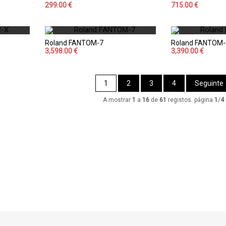
299.00 €
715.00 €
Roland FANTOM-7
Roland FANTOM-
3,598.00 €
3,390.00 €
1
2
3
4
Seguinte
A mostrar
1
a
16
de
61
registos. página
1
/
4