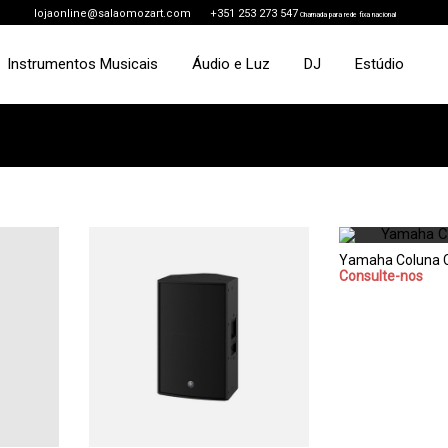
lojaonline@salaomozart.com
+351 253 273 547
Chamada para rede fixa nacional
Instrumentos Musicais
Áudio e Luz
DJ
Estúdio
Yamaha Coluna 
Consulte-nos