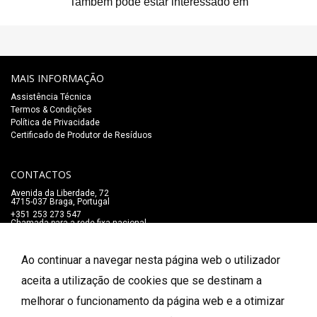
Também pode estar interessado em
MAIS INFORMAÇÃO
Assistência Técnica
Termos & Condições
Política de Privacidade
Certificado de Produtor de Resíduos
CONTACTOS
Avenida da Liberdade, 72
4715-037 Braga, Portugal
+351 253 273 547
Chamada para a rede fixa nacional
lojaonline@salaomozart.com
SIGA-NOS
Ao continuar a navegar nesta página web o utilizador
_
aceita a utilização de cookies que se destinam a
melhorar o funcionamento da página web e a otimizar
FORMAS DE PAGAMENTO