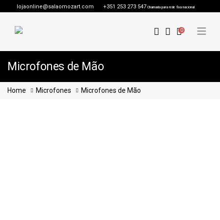
lojaonline@salaomozart.com
+351 253 273 547
Chamada para rede fixa nacional
0
Microfones de Mão
Home
Microfones
Microfones de Mão