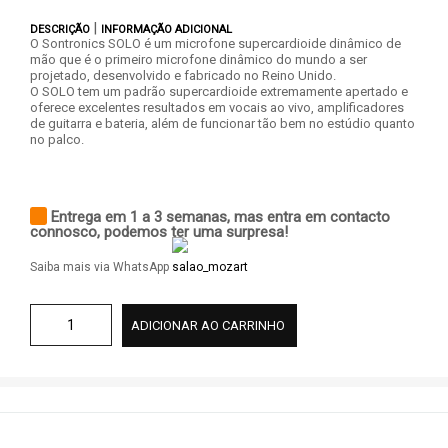
|
DESCRIÇÃO
INFORMAÇÃO ADICIONAL
O Sontronics SOLO é um microfone supercardioide dinâmico de
mão que é o primeiro microfone dinâmico do mundo a ser
projetado, desenvolvido e fabricado no Reino Unido.
O SOLO tem um padrão supercardioide extremamente apertado e
oferece excelentes resultados em vocais ao vivo, amplificadores
de guitarra e bateria, além de funcionar tão bem no estúdio quanto
no palco.
Entrega em 1 a 3 semanas, mas entra em contacto
connosco, podemos ter uma surpresa!
Saiba mais via WhatsApp
ADICIONAR AO CARRINHO