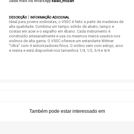
Saiba mais via WhatsApp
|
DESCRIÇÃO
INFORMAÇÃO ADICIONAL
Ideal para jovens violinistas, o V5SC é feito a partir de madeiras de
alta qualidade. Combina um tampo sólido de abeto, tampo e
costas em acer e o espalho em ébano. Cada instrumento é
construído artesanalmente e usa os mesmos meios usados nos
violinos de alta gama. O V5SC oferece um estandarte Wittner
"Ultra" com 4 sintonizadores finos. O violino vem com estojo, arco
e resina e está disponível nos tamanhos 1/4, 1/2, 3/4 e 4/4.
Também pode estar interessado em