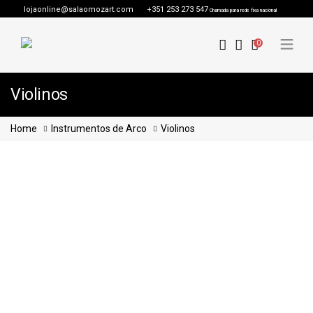
lojaonline@salaomozart.com
+351 253 273 547
Chamada para rede fixa nacional
0
Violinos
Home
Instrumentos de Arco
Violinos