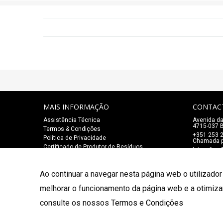
MAIS INFORMAÇÃO
CONTAC
Assistência Técnica
Avenida da
4715-037 B
Termos & Condições
+351 253 
Política de Privacidade
Chamada pa
Certificado de Produtor de Resíduos
lojaonlin
Ao continuar a navegar nesta página web o utilizador
© 2026 Salão Mozart. Todos os direitos reservados.
melhorar o funcionamento da página web e a otimiza
consulte os nossos
Termos e Condições