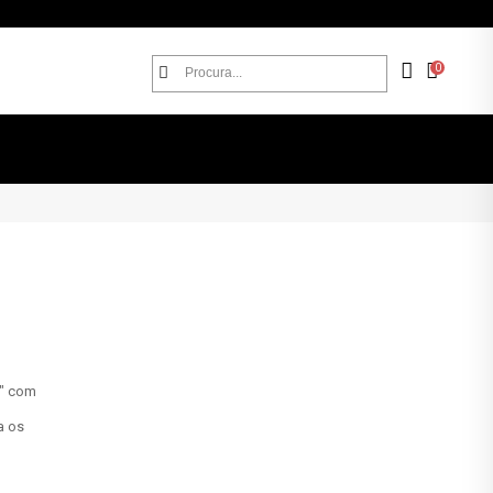
0
8" com
a os