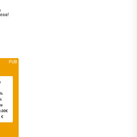
m
esa!
PUB
s
0%
%
te
9.00€
 €