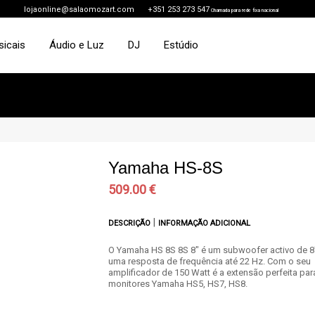
lojaonline@salaomozart.com
+351 253 273 547
Chamada para rede fixa nacional
sicais
Áudio e Luz
DJ
Estúdio
Yamaha HS-8S
509.00 €
|
DESCRIÇÃO
INFORMAÇÃO ADICIONAL
O Yamaha HS 8S 8S 8" é um subwoofer activo de 
uma resposta de frequência até 22 Hz. Com o seu
amplificador de 150 Watt é a extensão perfeita par
monitores Yamaha HS5, HS7, HS8.