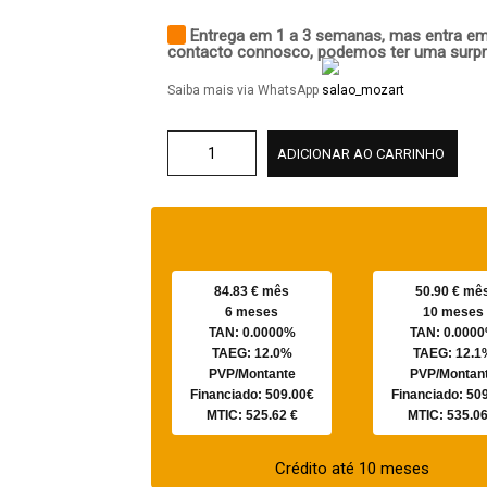
Entrega em 1 a 3 semanas, mas entra e
contacto connosco, podemos ter uma surpr
Saiba mais via WhatsApp
ADICIONAR AO CARRINHO
84.83 € mês
50.90 € mê
6 meses
10 meses
TAN: 0.0000%
TAN: 0.000
TAEG: 12.0%
TAEG: 12.1
PVP/Montante
PVP/Montan
Financiado: 509.00€
Financiado: 50
MTIC: 525.62 €
MTIC: 535.06
Crédito até 10 meses