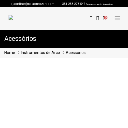
lojaonline@salaomozart.com
+351 253 273 547
Chamada para rede fixa nacional
0
Acessórios
Home
Instrumentos de Arco
Acessórios