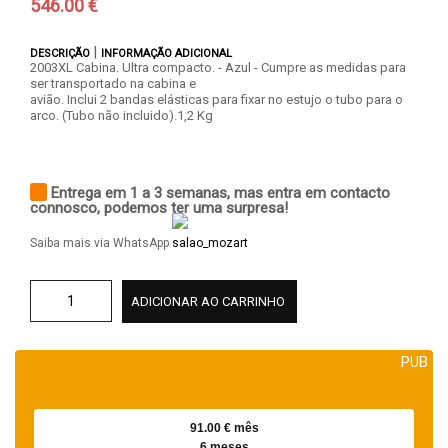
546.00 €
|
DESCRIÇÃO
INFORMAÇÃO ADICIONAL
2003XL Cabina. Ultra compacto. - Azul - Cumpre as medidas para
ser transportado na cabina e
avião. Inclui 2 bandas elásticas para fixar no estujo o tubo para o
arco. (Tubo não incluido).1,2 Kg
Entrega em 1 a 3 semanas, mas entra em contacto
connosco, podemos ter uma surpresa!
Saiba mais via WhatsApp
ADICIONAR AO CARRINHO
PUB
91.00 € mês
6 meses