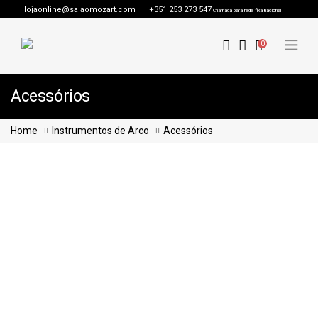
lojaonline@salaomozart.com
+351 253 273 547
Chamada para rede fixa nacional
0
Acessórios
Home
Instrumentos de Arco
Acessórios