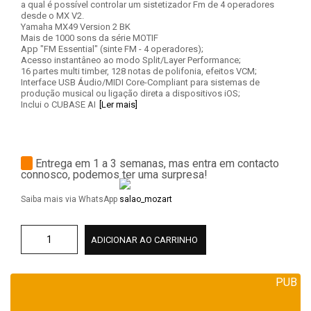
a qual é possível controlar um sistetizador Fm de 4 operadores
desde o MX V2.
Yamaha MX49 Version 2 BK
Mais de 1000 sons da série MOTIF
App "FM Essential" (sinte FM - 4 operadores);
Acesso instantâneo ao modo Split/Layer Performance;
16 partes multi timber, 128 notas de polifonia, efeitos VCM;
Interface USB Áudio/MIDI Core-Compliant para sistemas de
produção musical ou ligação direta a dispositivos iOS;
Inclui o CUBASE AI
[Ler mais]
Entrega em 1 a 3 semanas, mas entra em contacto
connosco, podemos ter uma surpresa!
Saiba mais via WhatsApp
ADICIONAR AO CARRINHO
PUB