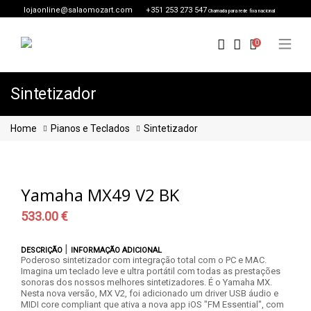
lojaonline@salaomozart.com
+351 253 273 547
Chamada para rede fixa nacional
0
Sintetizador
Home
Pianos e Teclados
Sintetizador
Yamaha MX49 V2 BK
533.00 €
|
DESCRIÇÃO
INFORMAÇÃO ADICIONAL
Poderoso sintetizador com integração total com o PC e MAC.
Imagina um teclado leve e ultra portátil com todas as prestações
sonoras dos nossos melhores sintetizadores. É o Yamaha MX.
Nesta nova versão, MX V2, foi adicionado um driver USB áudio e
MIDI core compliant que ativa a nova app iOS "FM Essential", com