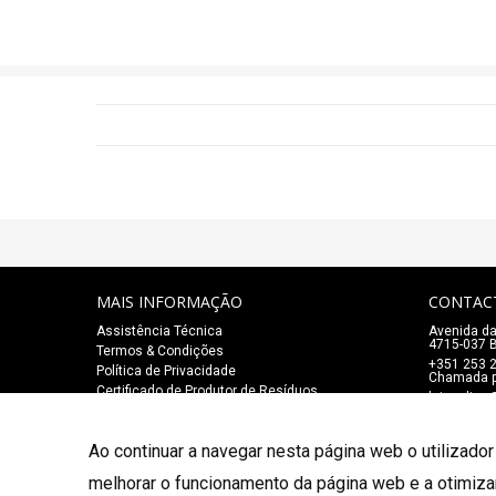
MAIS INFORMAÇÃO
CONTAC
Assistência Técnica
Avenida da
4715-037 B
Termos & Condições
+351 253 
Política de Privacidade
Chamada pa
Certificado de Produtor de Resíduos
lojaonlin
Ao continuar a navegar nesta página web o utilizador
© 2026 Salão Mozart. Todos os direitos reservados.
melhorar o funcionamento da página web e a otimiza