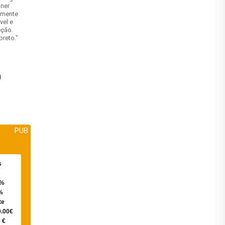
hner
lmente
vel e
eção.
preto."
)
PUB
s
0%
%
te
0.00€
 €