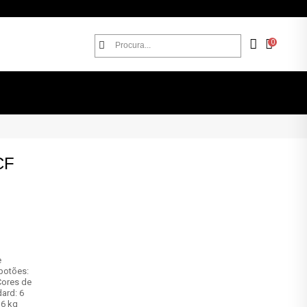
0
CF
e
botões:
Cores de
ard: 6
,6 kg