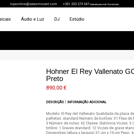
lojaonline@salaomozart.com
+351 253 273 547
Chamada para rede fixa nacional
sicais
Áudio e Luz
DJ
Estúdio
Hohner El Rey Vallenato G
Preto
890.00 €
|
DESCRIÇÃO
INFORMAÇÃO ADICIONAL
Modelo: El Rey del Vallenato Qualidade da placa d
palhetas: standard Número de botões: 31 Filas de 
3 Número de notas: 62 Classe: diatónica Vozes: 3 
timbre: 1 Graves standard: 12 Vozes de grave stand
Dimensões (altura x largura) 31 cm x 19 cm Peso: 4