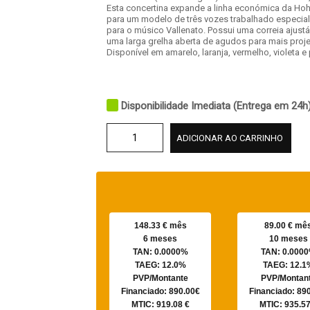
Esta concertina expande a linha económica da Ho
para um modelo de três vozes trabalhado especia
para o músico Vallenato. Possui uma correia ajustá
uma larga grelha aberta de agudos para mais proj
Disponível em amarelo, laranja, vermelho, violeta e 
Disponibilidade Imediata (Entrega em 24h
ADICIONAR AO CARRINHO
148.33 € mês
89.00 € mê
6 meses
10 meses
TAN: 0.0000%
TAN: 0.000
TAEG: 12.0%
TAEG: 12.1
PVP/Montante
PVP/Montan
Financiado: 890.00€
Financiado: 89
MTIC: 919.08 €
MTIC: 935.57