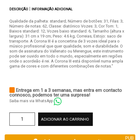
|
DESCRIÇÃO
INFORMAÇÃO ADICIONAL
Qualidade da palheta: standard; Número de botões: 31; Filas: 3;
Número de notas: 62; Classe: diatónico Vozes: 3; Cor Tom: 1;
Baixos standard: 12; Vozes baixo standard: 6; Tamanho (altura x
largura): 31 cm x 19 cm; Peso: 4.6 kg; Correias; Estojo: saco de
transporte. A Corona III é a concertina de 3 vozes ideal para o
músico profissional que quer qualidade, som e durabilidade. O
som de assinatura do Vallenato ou Merengue, este instrumento
pode ser ouvido em todo o mundo, especialmente em regiões
onde o acordeão é rei. A Corona III está disponível numa ampla
gama de cores e com diferentes combinações de notas."
Entrega em 1 a 3 semanas, mas entra em contacto
connosco, podemos ter uma surpresa!
Saiba mais via WhatsApp
ADICIONAR AO CARRINHO
PUB