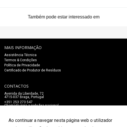
Também pode estar interessado em
MAIS INFORMAÇÃO
Assistência Técnica
Termos & Condições
Política de Privacidade
Certificado de Produtor de Resíduos
CONTACTOS
Avenida da Liberdade, 72
4715-037 Braga, Portugal
+351 253 273 547
Chamada para a rede fixa nacional
lojaonline@salaomozart.com
SIGA-NOS
Ao continuar a navegar nesta página web o utilizador
_