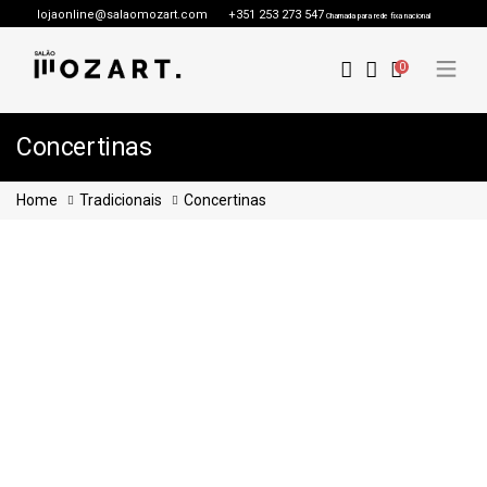
lojaonline@salaomozart.com
+351 253 273 547
Chamada para rede fixa nacional
0
Concertinas
Home
Tradicionais
Concertinas