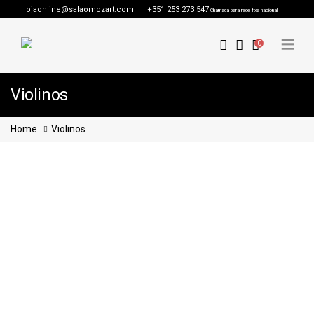
lojaonline@salaomozart.com
+351 253 273 547
Chamada para rede fixa nacional
0
Violinos
Home
Violinos