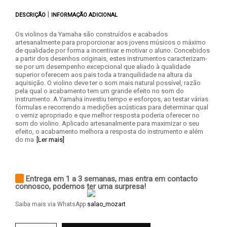
|
DESCRIÇÃO
INFORMAÇÃO ADICIONAL
Os violinos da Yamaha são construídos e acabados
artesanalmente para proporcionar aos jovens músicos o máximo
de qualidade por forma a incentivar e motivar o aluno. Concebidos
a partir dos desenhos originais, estes instrumentos caracterizam-
se por um desempenho excepcional que aliado à qualidade
superior oferecem aos pais toda a tranquilidade na altura da
aquisição. O violino deve ter o som mais natural possível, razão
pela qual o acabamento tem um grande efeito no som do
instrumento. A Yamaha investiu tempo e esforços, ao testar várias
fórmulas e recorrendo a medições acústicas para determinar qual
o verniz apropriado e que melhor resposta poderia oferecer no
som do violino. Aplicado artesanalmente para maximizar o seu
efeito, o acabamento melhora a resposta do instrumento e além
do ma
[Ler mais]
Entrega em 1 a 3 semanas, mas entra em contacto
connosco, podemos ter uma surpresa!
Saiba mais via WhatsApp