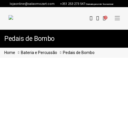
lojaonline@salaomozart.com
+351 253 273 547
Chamada para rede fixa nacional
0
Pedais de Bombo
Home
Bateria e Percussão
Pedais de Bombo