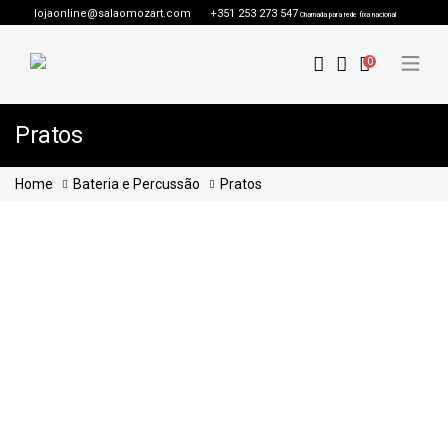
lojaonline@salaomozart.com
+351 253 273 547
Chamada para rede fixa nacional
0
Pratos
Home
Bateria e Percussão
Pratos