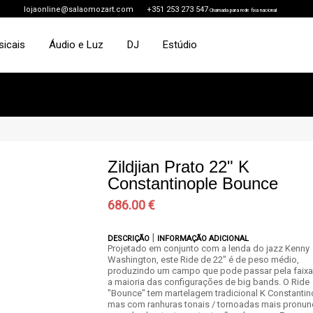
lojaonline@salaomozart.com
+351 253 273 547
Chamada para rede fixa nacional
sicais
Áudio e Luz
DJ
Estúdio
Zildjian Prato 22" K
Constantinople Bounce
686.00 €
|
DESCRIÇÃO
INFORMAÇÃO ADICIONAL
Projetado em conjunto com a lenda do jazz Kenny
Washington, este Ride de 22" é de peso médio,
produzindo um campo que pode passar pela faixa 
a maioria das configurações de big bands. O Ride
"Bounce" tem martelagem tradicional K Constantin
mas com ranhuras tonais / tornoadas mais pronun