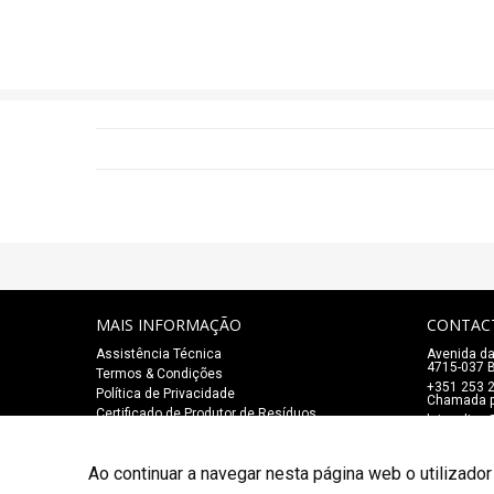
MAIS INFORMAÇÃO
CONTAC
Assistência Técnica
Avenida da
4715-037 B
Termos & Condições
+351 253 
Política de Privacidade
Chamada pa
Certificado de Produtor de Resíduos
lojaonlin
Ao continuar a navegar nesta página web o utilizador