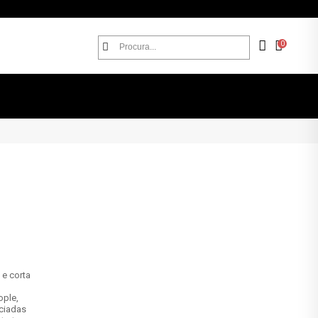
0
e corta
ople,
ciadas