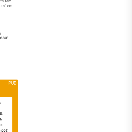
ato tem
das” em
m
esa!
PUB
s
0%
%
te
6.00€