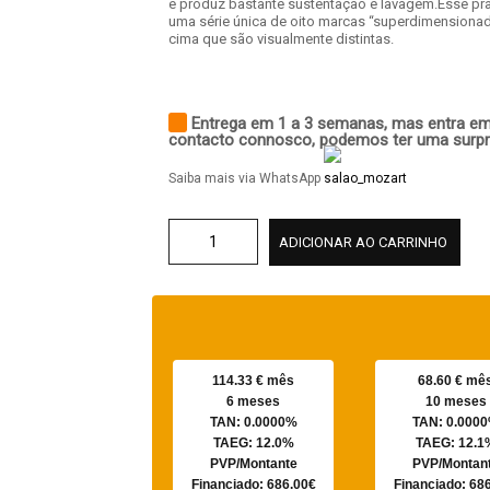
e produz bastante sustentação e lavagem.Esse pr
uma série única de oito marcas “superdimensiona
cima que são visualmente distintas.
Entrega em 1 a 3 semanas, mas entra e
contacto connosco, podemos ter uma surpr
Saiba mais via WhatsApp
ADICIONAR AO CARRINHO
114.33 € mês
68.60 € mê
6 meses
10 meses
TAN: 0.0000%
TAN: 0.000
TAEG: 12.0%
TAEG: 12.1
PVP/Montante
PVP/Montan
Financiado: 686.00€
Financiado: 68