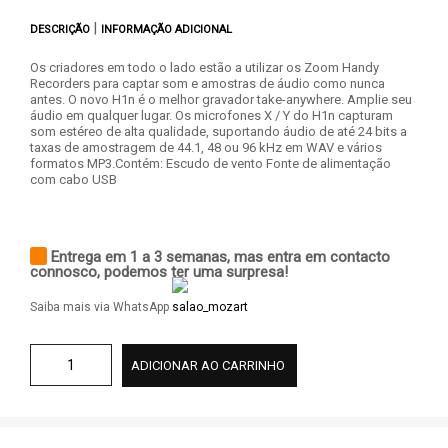
|
DESCRIÇÃO
INFORMAÇÃO ADICIONAL
Os criadores em todo o lado estão a utilizar os Zoom Handy
Recorders para captar som e amostras de áudio como nunca
antes. O novo H1n é o melhor gravador take-anywhere. Amplie seu
áudio em qualquer lugar. Os microfones X / Y do H1n capturam
som estéreo de alta qualidade, suportando áudio de até 24 bits a
taxas de amostragem de 44.1, 48 ou 96 kHz em WAV e vários
formatos MP3.Contém: Escudo de vento Fonte de alimentação
com cabo USB
Entrega em 1 a 3 semanas, mas entra em contacto
connosco, podemos ter uma surpresa!
Saiba mais via WhatsApp
ADICIONAR AO CARRINHO