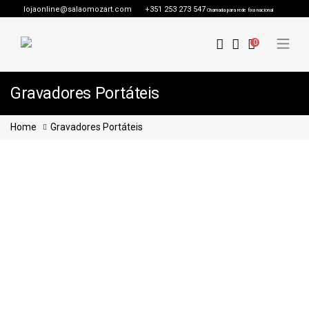
lojaonline@salaomozart.com
+351 253 273 547
Chamada para rede fixa nacional
0
Gravadores Portáteis
Home
Gravadores Portáteis