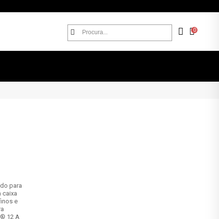
0
ado para
 caixa
finos e
ra
er® 12 A