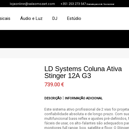
lojaonline@salaomozart.com
+351 253 273 547
Chamada para rede fixa nacional
sicais
Áudio e Luz
DJ
Estúdio
LD Systems Coluna Ativa
Stinger 12A G3
739.00 €
|
DESCRIÇÃO
INFORMAÇÃO ADICIONAL
Este sistema ativo profissional de 2 vias foi projet
confiabilidade absoluta e de longo prazo. Com sua
multifuncional bass reflex e ajustes pré-definidos, 
fáceis de usar, os alto-falantes são adequados pa
monitores full range, box, satellite e floor. O Sting