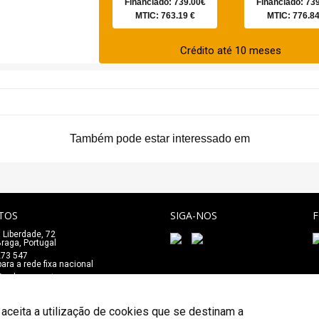
Financiado: 739.00€
Financiado: 73
MTIC: 763.19 €
MTIC: 776.84
Crédito até 10 meses
Também pode estar interessado em
TOS
SIGA-NOS
 Liberdade, 72
_
raga, Portugal
273 547
ra a rede fixa nacional
e@salaomozart.com
 aceita a utilização de cookies que se destinam a