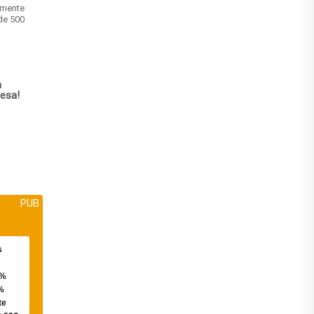
amente
de 500
m
esa!
PUB
s
0%
%
te