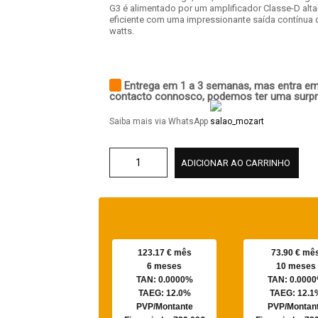
G3 é alimentado por um amplificador Classe-D alt
eficiente com uma impressionante saída contínua 
watts.
Entrega em 1 a 3 semanas, mas entra e
contacto connosco, podemos ter uma surpr
Saiba mais via WhatsApp
ADICIONAR AO CARRINHO
123.17 € mês
73.90 € mê
6 meses
10 meses
TAN: 0.0000%
TAN: 0.000
TAEG: 12.0%
TAEG: 12.1
PVP/Montante
PVP/Montan