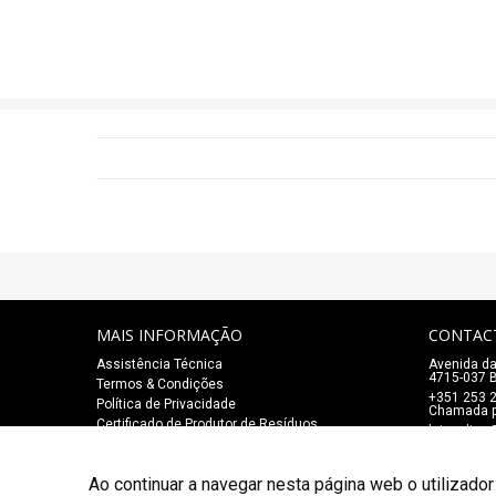
MAIS INFORMAÇÃO
CONTAC
Assistência Técnica
Avenida da
4715-037 B
Termos & Condições
+351 253 
Política de Privacidade
Chamada pa
Certificado de Produtor de Resíduos
lojaonlin
Ao continuar a navegar nesta página web o utilizador