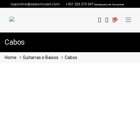
lojaonline@salaomozart.com
+351 253 273 547
Chamada para rede fixa nacional
0
Cabos
Home
Guitarras e Baixos
Cabos