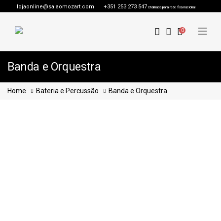
lojaonline@salaomozart.com
+351 253 273 547
Chamada para rede fixa nacional
0
Banda e Orquestra
Home
Bateria e Percussão
Banda e Orquestra