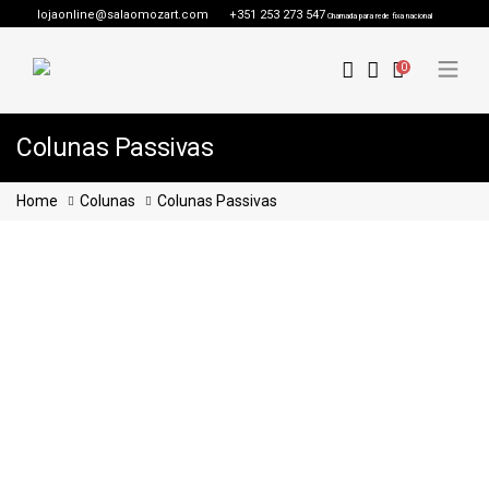
lojaonline@salaomozart.com
+351 253 273 547
Chamada para rede fixa nacional
0
Colunas Passivas
Home
Colunas
Colunas Passivas