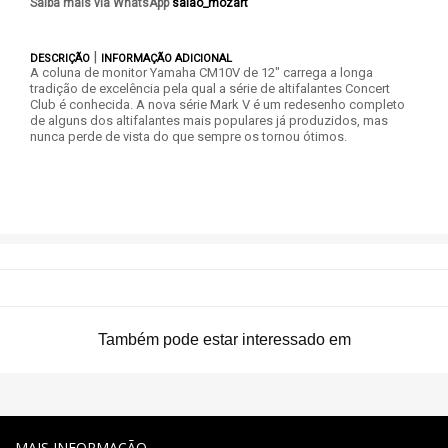
Saiba mais via WhatsApp
|
DESCRIÇÃO
INFORMAÇÃO ADICIONAL
A coluna de monitor Yamaha CM10V de 12" carrega a longa
tradição de excelência pela qual a série de altifalantes Concert
Club é conhecida. A nova série Mark V é um redesenho completo
de alguns dos altifalantes mais populares já produzidos, mas
nunca perde de vista do que sempre os tornou ótimos.
Também pode estar interessado em
MAIS INFORMAÇÃO