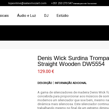
lojaonline@salaomozart.com
+351 253 273 547
Chamada para rede fixa nacional
sicais
Áudio e Luz
DJ
Estúdio
Denis Wick Surdina Tromp
Straight Wooden DW5554
129.00 €
|
DESCRIÇÃO
INFORMAÇÃO ADICIONAL
A gama de silenciadores de madeira Denis Wick fo
concebida para proporcionar aos músicos de so
modernos um silenciador que soe bem, mesmo na
dinâmica mais silenciosa. Este silenciador continu
trabalhando mesmo no final de um extremo diminu