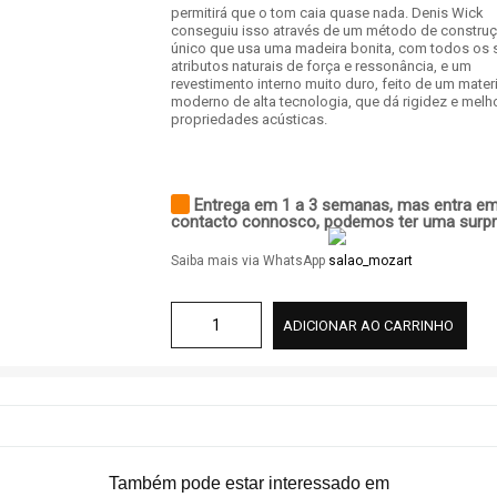
permitirá que o tom caia quase nada. Denis Wick
conseguiu isso através de um método de constru
único que usa uma madeira bonita, com todos os 
atributos naturais de força e ressonância, e um
revestimento interno muito duro, feito de um materi
moderno de alta tecnologia, que dá rigidez e melh
propriedades acústicas.
Entrega em 1 a 3 semanas, mas entra e
contacto connosco, podemos ter uma surpr
Saiba mais via WhatsApp
ADICIONAR AO CARRINHO
Também pode estar interessado em