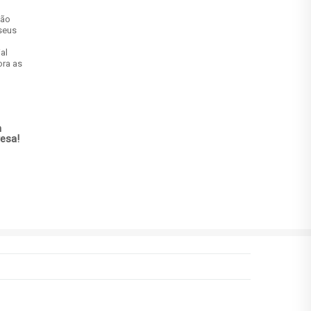
ção
seus
al
ora as
m
esa!