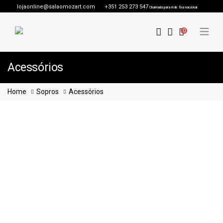
lojaonline@salaomozart.com
+351 253 273 547
Chamada para rede fixa nacional
0
Acessórios
Home
Sopros
Acessórios