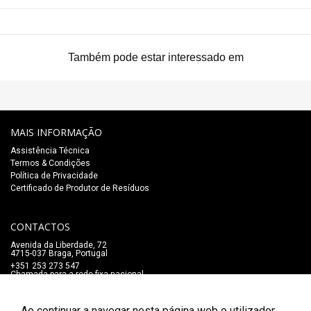
Também pode estar interessado em
MAIS INFORMAÇÃO
Assistência Técnica
Termos & Condições
Política de Privacidade
Certificado de Produtor de Resíduos
CONTACTOS
Avenida da Liberdade, 72
4715-037 Braga, Portugal
+351 253 273 547
Chamada para a rede fixa nacional
lojaonline@salaomozart.com
SIGA-NOS
Ao continuar a navegar nesta página web o utilizador