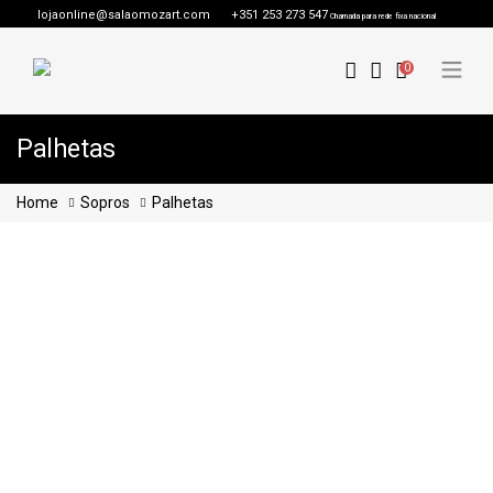
lojaonline@salaomozart.com
+351 253 273 547
Chamada para rede fixa nacional
0
Palhetas
Home
Sopros
Palhetas