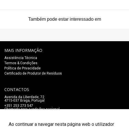
Também pode estar interessado em
MAIS INFORMAÇÃO
Assistência Técnica
Termos & Condições
Política de Privacidade
Certificado de Produtor de Resíduos
CONTACTOS
Avenida da Liberdade, 72
4715-037 Braga, Portugal
+351 253 273 547
Chamada para a rede fixa nacional
lojaonline@salaomozart.com
SIGA-NOS
Ao continuar a navegar nesta página web o utilizador