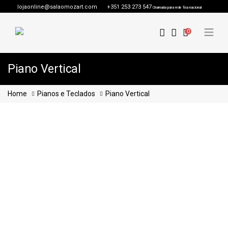
lojaonline@salaomozart.com
+351 253 273 547
Chamada para rede fixa nacional
0
Piano Vertical
Home
Pianos e Teclados
Piano Vertical