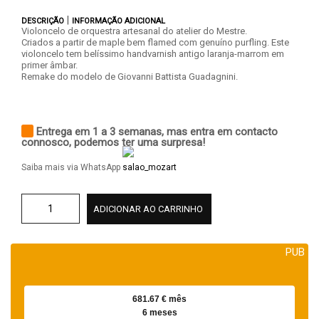
|
DESCRIÇÃO
INFORMAÇÃO ADICIONAL
Violoncelo de orquestra artesanal do atelier do Mestre.
Criados a partir de maple bem flamed com genuíno purfling. Este
violoncelo tem belíssimo handvarnish antigo laranja-marrom em
primer âmbar.
Remake do modelo de Giovanni Battista Guadagnini.
Entrega em 1 a 3 semanas, mas entra em contacto
connosco, podemos ter uma surpresa!
Saiba mais via WhatsApp
ADICIONAR AO CARRINHO
PUB
681.67 € mês
6 meses