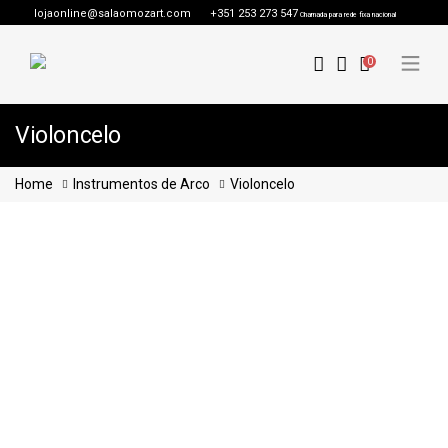
lojaonline@salaomozart.com
+351 253 273 547
Chamada para rede fixa nacional
0
Violoncelo
Home
Instrumentos de Arco
Violoncelo