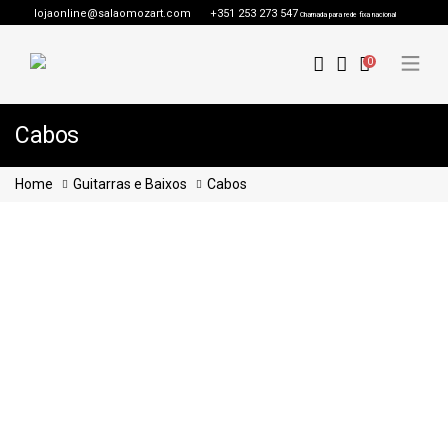
lojaonline@salaomozart.com
+351 253 273 547
Chamada para rede fixa nacional
0
Cabos
Home
Guitarras e Baixos
Cabos