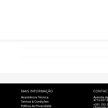
MAIS INFORMAÇÃO
CONTAC
Assistência Técnica
Avenida da
4715-037 B
Termos & Condições
+351 253 
Política de Privacidade
Chamada pa