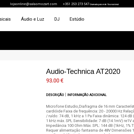
lojaonline@salaomozart.com
+351 253 273 547
Chamada para rede fixa nacional
sicais
Áudio e Luz
DJ
Estúdio
Audio-Technica AT2020
93.00 €
|
DESCRIÇÃO
INFORMAÇÃO ADICIONAL
Microfone Estudio,Diafragma de 16 mm Caracterís
cardióide Faixa de frequência: 20 - 20000 Hz Relaç
/ ruído: 74 dB, 1 kHz a 1 Pa Faixa dinâmica: 124 dB (
1 kHz máx. SPL Sensibilidade: 7 dB (14.1mV) re1V 
Impedância 100 Ohm Máx. SPL: 144 dB (1kHz, 1% 
Requer alimentação fantasma de 48V Dimensões 1