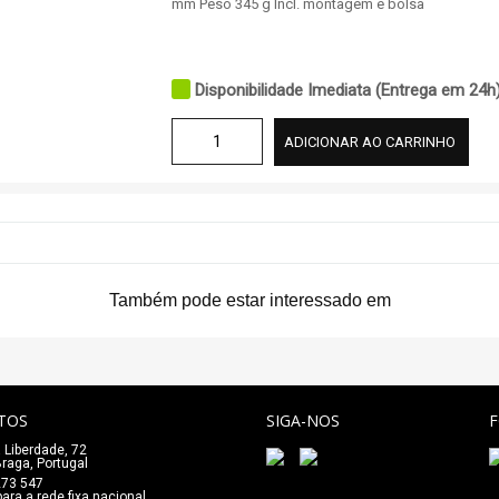
mm Peso 345 g Incl. montagem e bolsa
Disponibilidade Imediata (Entrega em 24h
ADICIONAR AO CARRINHO
Também pode estar interessado em
TOS
SIGA-NOS
 Liberdade, 72
_
raga, Portugal
273 547
ra a rede fixa nacional