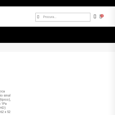
0
tica
ão sinal
típico),
a 1Pa
THD)
62 x 52