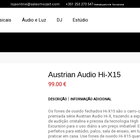
lojaonline@salaomozart.com
+351 253 273 547
Chamada para rede fixa nacional
sicais
Áudio e Luz
DJ
Estúdio
Austrian Audio Hi-X15
99.00 €
|
DESCRIÇÃO
INFORMAÇÃO ADICIONAL
Os fones de ouvido fechados Hi-X15 são o carro-
premiada série Austrian Audio Hi-X, trazendo a exp
de audição cristalina e precisa da tecnologia High
Excursion para o uso diário a um preço imbatível. 
perfeitos para estúdio, palco, sala de ensaio, em t
praticar em casa. Use fones de ouvido Hi-X15 qua