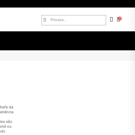
0
chefe da
eriência
Eles são
urnê ou
ndo