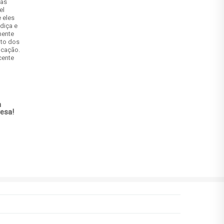
sas
el
e eles
diça e
mente
nto dos
icação.
cente
m
esa!