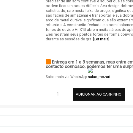
precisar de um som confiável e souber que as coi
podem ficar um pouco difíceis. Seu design dobráv
sofisticado, raro nesta faixa de preço, significa qu
são fáceis de armazenar e transportar, e sua dobra
arco de metal durável significam que são extrema
robustos. A construção fechada e o bom isolame
fones de ouvido Hi-X15 abrem muitas áreas de apl
Eles mostram seus pontos fortes de forma convin
durante as sessões de gra
[Ler mais]
Entrega em 1 a 3 semanas, mas entra e
contacto connosco, podemos ter uma surpr
Saiba mais via WhatsApp
ADICIONAR AO CARRINHO