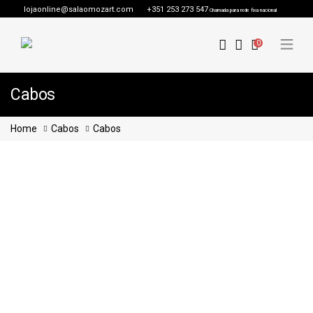
lojaonline@salaomozart.com
+351 253 273 547
Chamada para rede fixa nacional
0
Cabos
Home
Cabos
Cabos