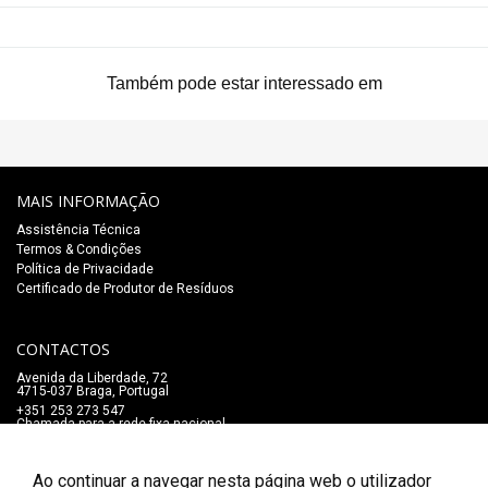
Também pode estar interessado em
MAIS INFORMAÇÃO
Assistência Técnica
Termos & Condições
Política de Privacidade
Certificado de Produtor de Resíduos
CONTACTOS
Avenida da Liberdade, 72
4715-037 Braga, Portugal
+351 253 273 547
Chamada para a rede fixa nacional
lojaonline@salaomozart.com
SIGA-NOS
Ao continuar a navegar nesta página web o utilizador