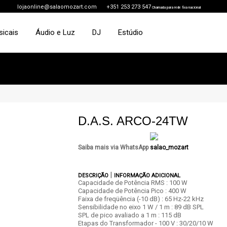
lojaonline@salaomozart.com
+351 253 273 547
Chamada para rede fixa nacional
sicais
Áudio e Luz
DJ
Estúdio
D.A.S. ARCO-24TW
Saiba mais via WhatsApp
|
DESCRIÇÃO
INFORMAÇÃO ADICIONAL
Capacidade de Potência RMS : 100 W
Capacidade de Potência Pico : 400 W
Faixa de freqüência (-10 dB) : 65 Hz-22 kHz
Sensibilidade no eixo 1 W / 1 m : 89 dB SPL
SPL de pico avaliado a 1 m : 115 dB
Etapas do Transformador - 100 V : 30/20/10 W