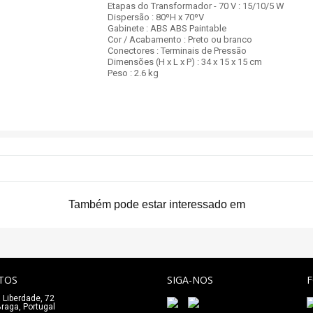
Etapas do Transformador - 70 V : 15/10/5 W
Dispersão : 80ºH x 70ºV
Gabinete : ABS ABS Paintable
Cor / Acabamento : Preto ou branco
Conectores : Terminais de Pressão
Dimensões (H x L x P) : 34 x 15 x 15 cm
Peso : 2.6 kg
Também pode estar interessado em
TOS
SIGA-NOS
 Liberdade, 72
_
raga, Portugal