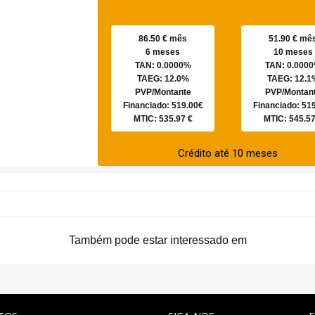
86.50 € mês
51.90 € mê
6 meses
10 meses
TAN: 0.0000%
TAN: 0.000
TAEG: 12.0%
TAEG: 12.1
PVP/Montante
PVP/Montan
Financiado: 519.00€
Financiado: 51
MTIC: 535.97 €
MTIC: 545.57
Crédito até 10 meses
Também pode estar interessado em