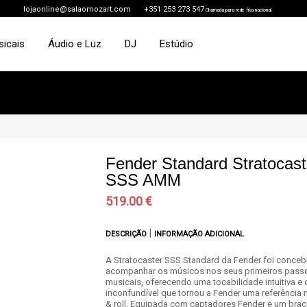
lojaonline@salaomozart.com
+351 253 273 547
Chamada para rede fixa nacional
sicais
Áudio e Luz
DJ
Estúdio
Fender Standard Stratocast
SSS AMM
519.00 €
|
DESCRIÇÃO
INFORMAÇÃO ADICIONAL
A Stratocaster SSS Standard da Fender foi conceb
acompanhar os músicos nos seus primeiros pass
musicais, oferecendo uma tocabilidade intuitiva e
inconfundível que tornou a Fender uma referência 
& roll. Equipada com captadores Fender e um bra