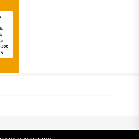
s
0%
%
te
9.00€
 €