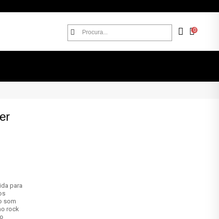
0
er
ida para
os
 o som
no rock
ço