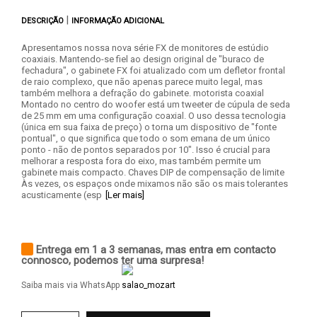
|
DESCRIÇÃO
INFORMAÇÃO ADICIONAL
Apresentamos nossa nova série FX de monitores de estúdio
coaxiais. Mantendo-se fiel ao design original de "buraco de
fechadura", o gabinete FX foi atualizado com um defletor frontal
de raio complexo, que não apenas parece muito legal, mas
também melhora a defração do gabinete. motorista coaxial
Montado no centro do woofer está um tweeter de cúpula de seda
de 25 mm em uma configuração coaxial. O uso dessa tecnologia
(única em sua faixa de preço) o torna um dispositivo de "fonte
pontual", o que significa que todo o som emana de um único
ponto - não de pontos separados por 10". Isso é crucial para
melhorar a resposta fora do eixo, mas também permite um
gabinete mais compacto. Chaves DIP de compensação de limite
Às vezes, os espaços onde mixamos não são os mais tolerantes
acusticamente (esp
[Ler mais]
Entrega em 1 a 3 semanas, mas entra em contacto
connosco, podemos ter uma surpresa!
Saiba mais via WhatsApp