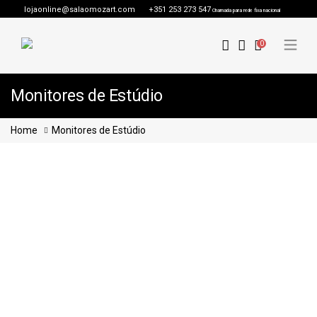
lojaonline@salaomozart.com
+351 253 273 547
Chamada para rede fixa nacional
0
Monitores de Estúdio
Home
Monitores de Estúdio