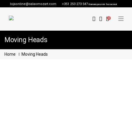
lojaonline@salaomozart.com
+351 253 273 547
Chamada para rede fixa nacional
0
Moving Heads
Home
Moving Heads