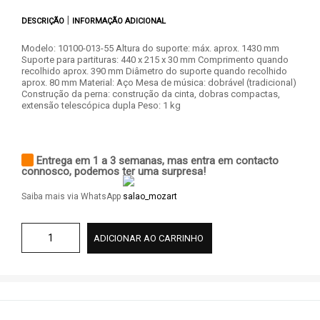
|
DESCRIÇÃO
INFORMAÇÃO ADICIONAL
Modelo: 10100-013-55 Altura do suporte: máx. aprox. 1430 mm
Suporte para partituras: 440 x 215 x 30 mm Comprimento quando
recolhido aprox. 390 mm Diâmetro do suporte quando recolhido
aprox. 80 mm Material: Aço Mesa de música: dobrável (tradicional)
Construção da perna: construção da cinta, dobras compactas,
extensão telescópica dupla Peso: 1 kg
Entrega em 1 a 3 semanas, mas entra em contacto
connosco, podemos ter uma surpresa!
Saiba mais via WhatsApp
ADICIONAR AO CARRINHO