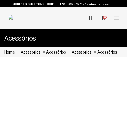
lojaonline@salaomozart.com
+351 253 273 547
Chamada para rede fixa nacional
0
Acessórios
Home
Acessórios
Acessórios
Acessórios
Acessórios