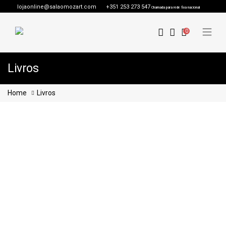
lojaonline@salaomozart.com
+351 253 273 547
Chamada para rede fixa nacional
0
Livros
Home
Livros