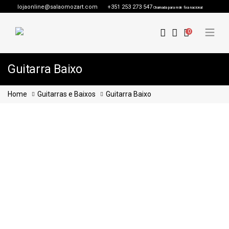
lojaonline@salaomozart.com
+351 253 273 547
Chamada para rede fixa nacional
0
Guitarra Baixo
Home
Guitarras e Baixos
Guitarra Baixo