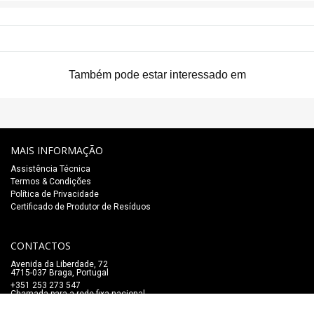
Também pode estar interessado em
MAIS INFORMAÇÃO
Assistência Técnica
Termos & Condições
Política de Privacidade
Certificado de Produtor de Resíduos
CONTACTOS
Avenida da Liberdade, 72
4715-037 Braga, Portugal
+351 253 273 547
Chamada para a rede fixa nacional
lojaonline@salaomozart.com