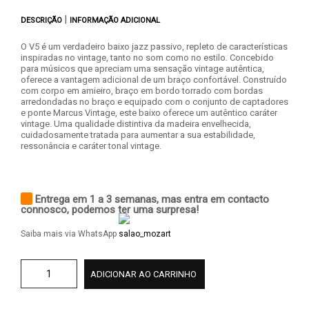
|
DESCRIÇÃO
INFORMAÇÃO ADICIONAL
O V5 é um verdadeiro baixo jazz passivo, repleto de características
inspiradas no vintage, tanto no som como no estilo. Concebido
para músicos que apreciam uma sensação vintage autêntica,
oferece a vantagem adicional de um braço confortável. Construído
com corpo em amieiro, braço em bordo torrado com bordas
arredondadas no braço e equipado com o conjunto de captadores
e ponte Marcus Vintage, este baixo oferece um autêntico caráter
vintage. Uma qualidade distintiva da madeira envelhecida,
cuidadosamente tratada para aumentar a sua estabilidade,
ressonância e caráter tonal vintage.
Entrega em 1 a 3 semanas, mas entra em contacto
connosco, podemos ter uma surpresa!
Saiba mais via WhatsApp
ADICIONAR AO CARRINHO