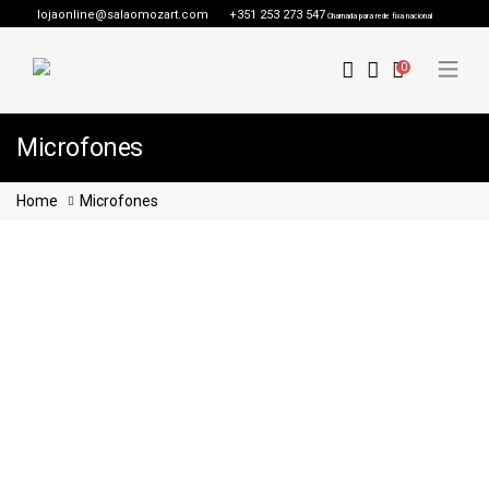
lojaonline@salaomozart.com
+351 253 273 547
Chamada para rede fixa nacional
0
Microfones
Home
Microfones