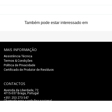
Também pode estar interessado em
MAIS INFORMAÇÃO
Assistência Técnica
Termos & Condições
Política de Privacidade
Certificado de Produtor de Resíduos
CONTACTOS
Avenida da Liberdade, 72
4715-037 Braga, Portugal
+351 253 273 547
Chamada para a rede fixa nacional
lojaonline@salaomozart.com
SIGA-NOS