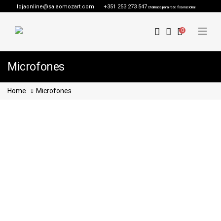
lojaonline@salaomozart.com
+351 253 273 547
Chamada para rede fixa nacional
0
Microfones
Home
Microfones