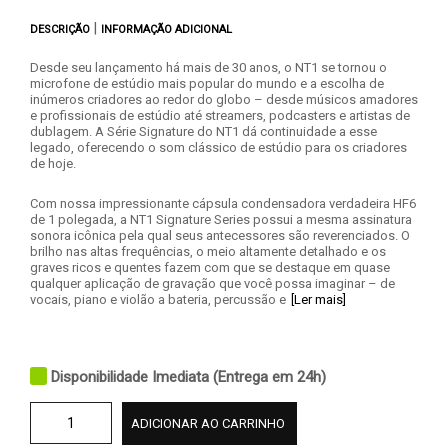
|
DESCRIÇÃO
INFORMAÇÃO ADICIONAL
Desde seu lançamento há mais de 30 anos, o NT1 se tornou o
microfone de estúdio mais popular do mundo e a escolha de
inúmeros criadores ao redor do globo – desde músicos amadores
e profissionais de estúdio até streamers, podcasters e artistas de
dublagem. A Série Signature do NT1 dá continuidade a esse
legado, oferecendo o som clássico de estúdio para os criadores
de hoje.
Com nossa impressionante cápsula condensadora verdadeira HF6
de 1 polegada, a NT1 Signature Series possui a mesma assinatura
sonora icônica pela qual seus antecessores são reverenciados. O
brilho nas altas frequências, o meio altamente detalhado e os
graves ricos e quentes fazem com que se destaque em quase
qualquer aplicação de gravação que você possa imaginar – de
vocais, piano e violão a bateria, percussão e
[Ler mais]
Disponibilidade Imediata (Entrega em 24h)
ADICIONAR AO CARRINHO