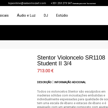
lojaonline@salaomozart.com
+351 253 273 547
Chamada para rede fixa nacional
sicais
Áudio e Luz
DJ
Estúdio
Stentor Violoncelo SR1108
Student II 3/4
713.00 €
|
DESCRIÇÃO
INFORMAÇÃO ADICIONAL
Todos os violoncelos Stentor são esculpidos em
madeiras sólidas com incrustações embutidas e
individualmente espessadas para qualidade de so
tem uma escala de ébano e estacas de ébano e é
equipado com um arremate composto com ajusta