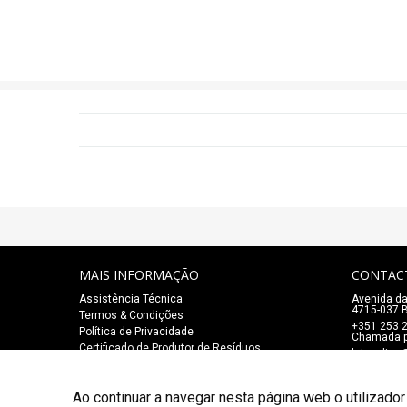
MAIS INFORMAÇÃO
CONTAC
Assistência Técnica
Avenida da
4715-037 B
Termos & Condições
+351 253 
Política de Privacidade
Chamada pa
Certificado de Produtor de Resíduos
lojaonlin
Ao continuar a navegar nesta página web o utilizador