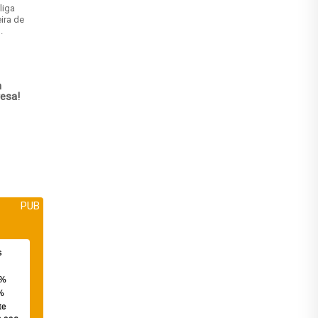
liga
ira de
.
m
esa!
PUB
s
0%
%
te