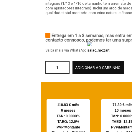
integrais (1/10 e 1/16 de tamanho têm arremate de 
com ajustadores integrais). Inclui um arco de made
qualidade total montado com crina natural e ébano
Entrega em 1 a 3 semanas, mas entra e
contacto connosco, podemos ter uma surpr
Saiba mais via WhatsApp
ADICIONAR AO CARRINHO
118.83 € mês
71.30 € mê
6 meses
10 meses
TAN: 0.0000%
TAN: 0.000
TAEG: 12.0%
TAEG: 12.1
PVP/Montante
PVP/Montan