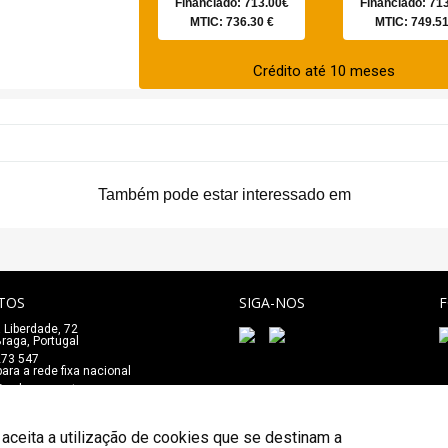
Financiado: 713.00€
Financiado: 71
MTIC: 736.30 €
MTIC: 749.51
Crédito até 10 meses
Também pode estar interessado em
TOS
SIGA-NOS
 Liberdade, 72
_
raga, Portugal
273 547
ra a rede fixa nacional
e@salaomozart.com
 aceita a utilização de cookies que se destinam a