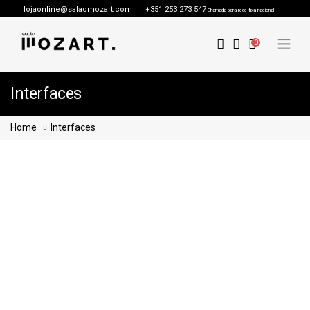
lojaonline@salaomozart.com
+351 253 273 547
Chamada para rede fixa nacional
0
Interfaces
Home
Interfaces