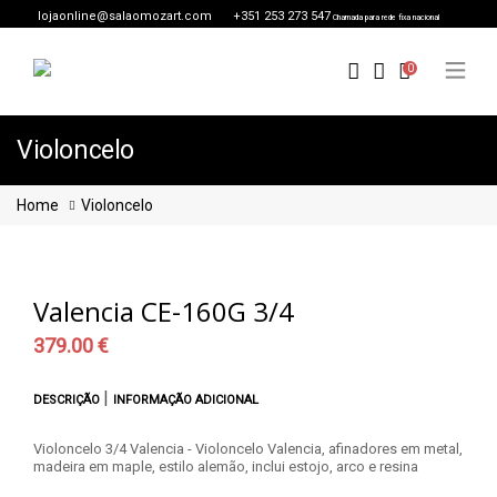
lojaonline@salaomozart.com
+351 253 273 547
Chamada para rede fixa nacional
0
Violoncelo
Home
Violoncelo
Valencia CE-160G 3/4
379.00 €
|
DESCRIÇÃO
INFORMAÇÃO ADICIONAL
Violoncelo 3/4 Valencia - Violoncelo Valencia, afinadores em metal,
madeira em maple, estilo alemão, inclui estojo, arco e resina