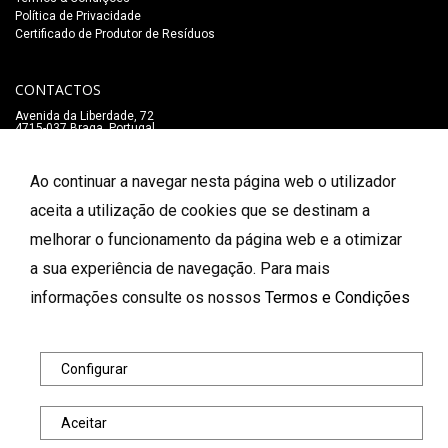
Política de Privacidade
Certificado de Produtor de Resíduos
CONTACTOS
Avenida da Liberdade, 72
4715-037 Braga, Portugal
+351 253 273 547
Chamada para a rede fixa nacional
lojaonline@salaomozart.com
Ao continuar a navegar nesta página web o utilizador
SIGA-NOS
aceita a utilização de cookies que se destinam a
_
melhorar o funcionamento da página web e a otimizar
a sua experiência de navegação. Para mais
FORMAS DE PAGAMENTO
informações consulte os nossos
Termos e Condições
© 2026 Salão Mozart. Todos os direitos reservados.
Configurar
Aceitar