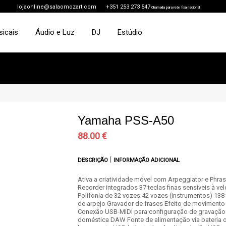
lojaonline@salaomozart.com
+351 253 273 547
Chamada para rede fixa nacional
sicais
Áudio e Luz
DJ
Estúdio
Yamaha PSS-A50
88.00 €
|
DESCRIÇÃO
INFORMAÇÃO ADICIONAL
Ativa a criatividade móvel com Arpeggiator e Phra
Recorder integrados 37 teclas finas sensíveis à ve
Polifonia de 32 vozes 42 vozes (instrumentos) 138
de arpejo Gravador de frases Efeito de movimento
Conexão USB-MIDI para configuração de gravação
doméstica DAW Fonte de alimentação via bateria 