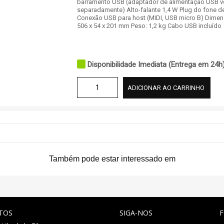
barramento USB (adaptador de alimentação USB 
separadamente) Alto-falante 1,4 W Plug do fone d
Conexão USB para host (MIDI, USB micro B) Dimen
506 x 54 x 201 mm Peso: 1,2 kg Cabo USB incluído
Disponibilidade Imediata (Entrega em 24h
ADICIONAR AO CARRINHO
Também pode estar interessado em
TOS
SIGA-NOS