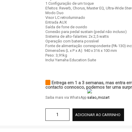
1 Configuração de um toque
Efeitos: Reverb, Chorus, Master EQ, Ultra-Wide Ste
Modo Duo
Visor LC retroiluminado
Entrada AUX
Saída de fone de ouvido
Conexão para pedal sustain (pedal não incluso)
Sistema de alto-falantes: 2x 2,5 watts
Operação com bateria possível
Fonte de alimentação correspondente (PA-130) inc
Dimensões (L x P x A): 940 x 316 x 100 mm
Peso: 3,91kg
Inclui Yamaha Education Suite
Entrega em 1 a 3 semanas, mas entra e
contacto connosco, podemos ter uma surpr
Saiba mais via WhatsApp
ADICIONAR AO CARRINHO