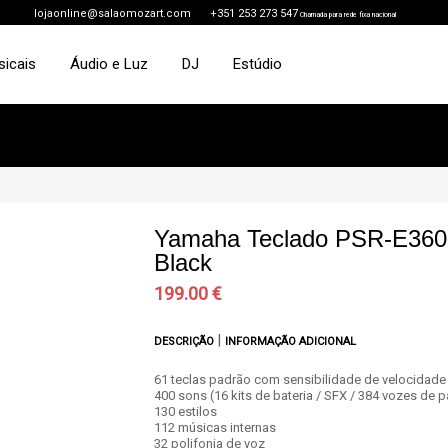
lojaonline@salaomozart.com
+351 253 273 547
Chamada para rede fixa nacional
sicais
Áudio e Luz
DJ
Estúdio
Yamaha Teclado PSR-E360
Black
199.00 €
|
DESCRIÇÃO
INFORMAÇÃO ADICIONAL
61 teclas padrão com sensibilidade de velocidade
400 sons (16 kits de bateria / SFX / 384 vozes de p
130 estilos
112 músicas internas
32 polifonia de voz