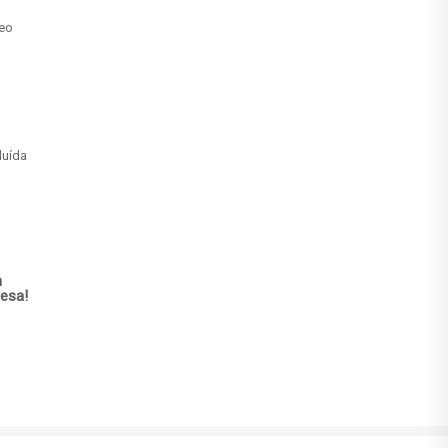
reo
luída
m
esa!