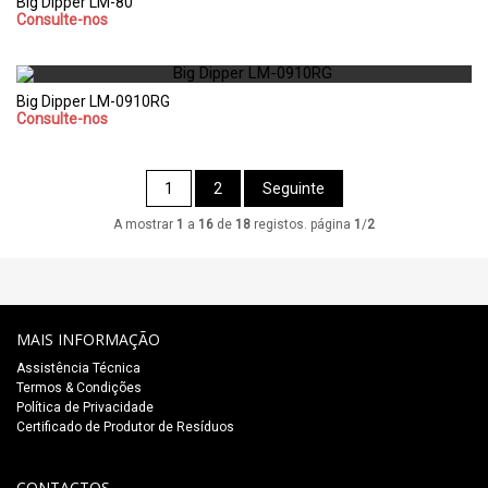
Big Dipper LM-80
Consulte-nos
Big Dipper LM-0910RG
Consulte-nos
1
2
Seguinte
A mostrar
1
a
16
de
18
registos. página
1
/
2
MAIS INFORMAÇÃO
Assistência Técnica
Termos & Condições
Política de Privacidade
Certificado de Produtor de Resíduos
CONTACTOS