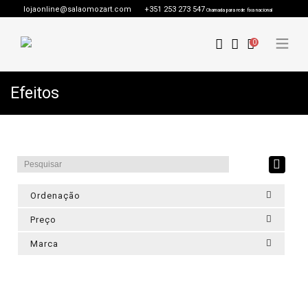
lojaonline@salaomozart.com
+351 253 273 547
Chamada para rede fixa nacional
0
Efeitos
Ordenação
Preço
Marca