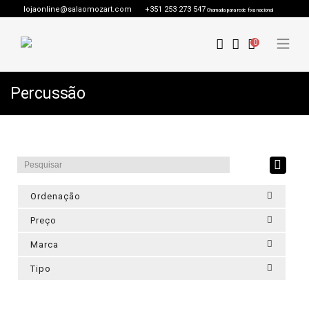
lojaonline@salaomozart.com
+351 253 273 547
Chamada para rede fixa nacional
0
Percussão
Ordenação
Preço
Marca
Tipo