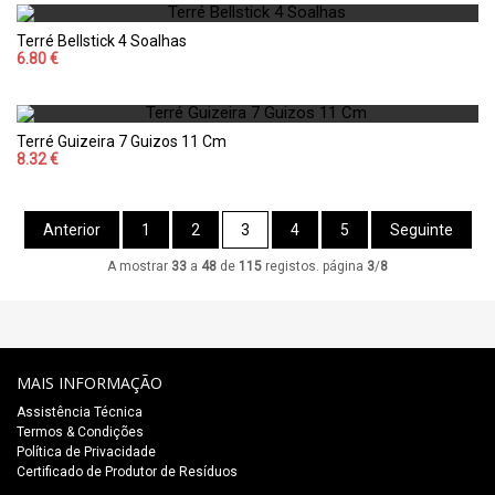
Terré Bellstick 4 Soalhas
6.80 €
Terré Guizeira 7 Guizos 11 Cm
8.32 €
Anterior
1
2
3
4
5
Seguinte
A mostrar
33
a
48
de
115
registos. página
3
/
8
MAIS INFORMAÇÃO
Assistência Técnica
Termos & Condições
Política de Privacidade
Certificado de Produtor de Resíduos